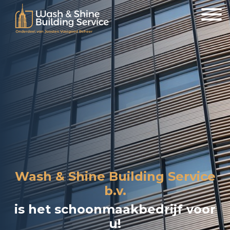
Wash & Shine Building Service
b.v.
is het schoonmaakbedrijf voor
u!